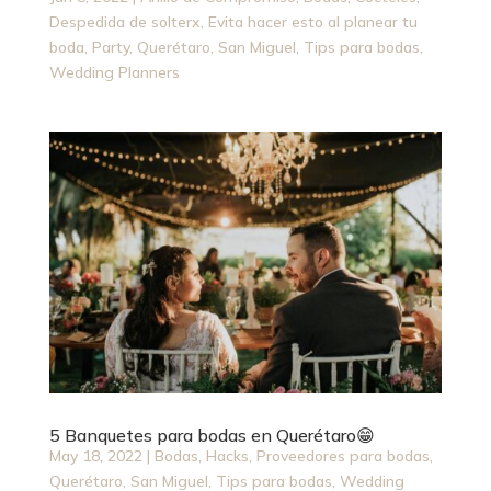
Despedida de solterx
,
Evita hacer esto al planear tu
boda
,
Party
,
Querétaro
,
San Miguel
,
Tips para bodas
,
Wedding Planners
5 Banquetes para bodas en Querétaro😁
May 18, 2022
|
Bodas
,
Hacks
,
Proveedores para bodas
,
Querétaro
,
San Miguel
,
Tips para bodas
,
Wedding