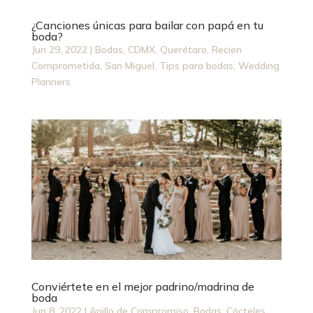
¿Canciones únicas para bailar con papá en tu
boda?
Jun 29, 2022
|
Bodas
,
CDMX
,
Querétaro
,
Recien
Comprometida
,
San Miguel
,
Tips para bodas
,
Wedding
Planners
Conviértete en el mejor padrino/madrina de
boda
Jun 8, 2022
|
Anillo de Compromiso
,
Bodas
,
Cócteles
,