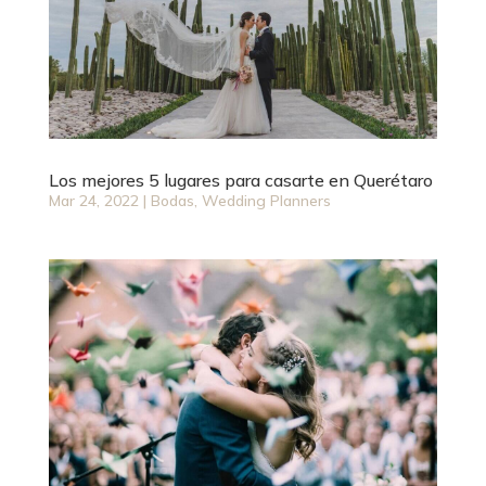
Los mejores 5 lugares para casarte en Querétaro
Mar 24, 2022
|
Bodas
,
Wedding Planners