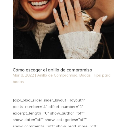
Cómo escoger el anillo de compromiso
Mar 8, 2022
|
Anillo de Compromiso
,
Bodas
,
Tips para
bodas
[dipl_blog_slider slider_layout=”layout4″
posts_number=”4″ offset_number=”1″
excerpt_length=”0″ show_author=”off”
show_date=”off” show_categories=”off”
show_comments=”off” show_read_more=”off”