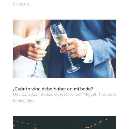
Planners
¿Cuánto vino debe haber en mi boda?
May 12, 2022
|
Bodas
,
Querétaro
,
San Miguel
,
Tips para
bodas
,
Vino