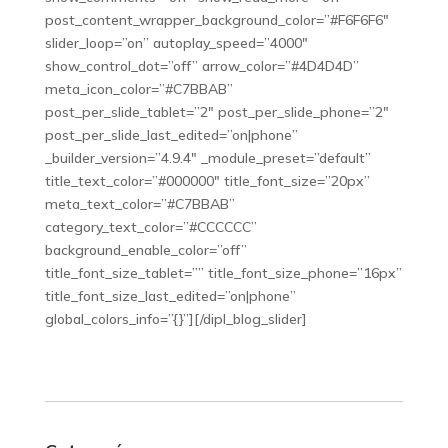
post_content_wrapper_background_color=”#F6F6F6″
slider_loop=”on” autoplay_speed=”4000″
show_control_dot=”off” arrow_color=”#4D4D4D”
meta_icon_color=”#C7BBAB”
post_per_slide_tablet=”2″ post_per_slide_phone=”2″
post_per_slide_last_edited=”on|phone”
_builder_version=”4.9.4″ _module_preset=”default”
title_text_color=”#000000″ title_font_size=”20px”
meta_text_color=”#C7BBAB”
category_text_color=”#CCCCCC”
background_enable_color=”off”
title_font_size_tablet=”” title_font_size_phone=”16px”
title_font_size_last_edited=”on|phone”
global_colors_info=”{}”][/dipl_blog_slider]