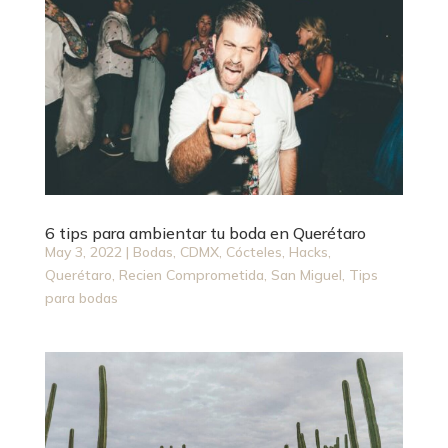
6 tips para ambientar tu boda en Querétaro
May 3, 2022
|
Bodas
,
CDMX
,
Cócteles
,
Hacks
,
Querétaro
,
Recien Comprometida
,
San Miguel
,
Tips
para bodas