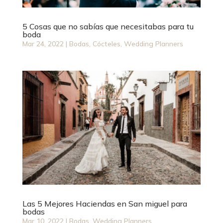
5 Cosas que no sabías que necesitabas para tu
boda
Mar 24, 2022
|
Bodas
,
Cócteles
,
Wedding Planners
Las 5 Mejores Haciendas en San miguel para
bodas
Mar 10, 2022
|
Bodas
,
Wedding Planners