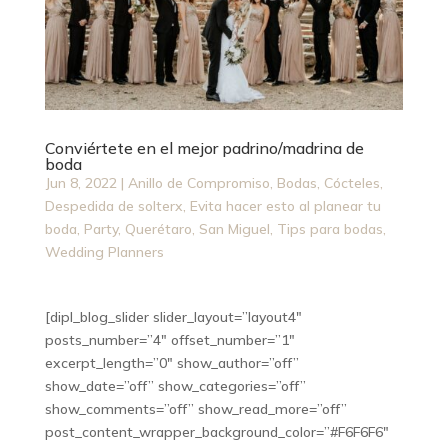
Conviértete en el mejor padrino/madrina de
boda
Jun 8, 2022
|
Anillo de Compromiso
,
Bodas
,
Cócteles
,
Despedida de solterx
,
Evita hacer esto al planear tu
boda
,
Party
,
Querétaro
,
San Miguel
,
Tips para bodas
,
Wedding Planners
[dipl_blog_slider slider_layout=”layout4″
posts_number=”4″ offset_number=”1″
excerpt_length=”0″ show_author=”off”
show_date=”off” show_categories=”off”
show_comments=”off” show_read_more=”off”
post_content_wrapper_background_color=”#F6F6F6″