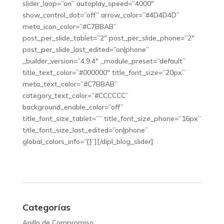
slider_loop=”on” autoplay_speed=”4000″
show_control_dot=”off” arrow_color=”#4D4D4D”
meta_icon_color=”#C7BBAB”
post_per_slide_tablet=”2″ post_per_slide_phone=”2″
post_per_slide_last_edited=”on|phone”
_builder_version=”4.9.4″ _module_preset=”default”
title_text_color=”#000000″ title_font_size=”20px”
meta_text_color=”#C7BBAB”
category_text_color=”#CCCCCC”
background_enable_color=”off”
title_font_size_tablet=”” title_font_size_phone=”16px”
title_font_size_last_edited=”on|phone”
global_colors_info=”{}”][/dipl_blog_slider]
Categorías
Anillo de Compromiso