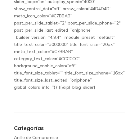
slider_loop=”on” autoplay_speed=”4000″
show_control_dot=”off” arrow_color=”#4D4D4D”
meta_icon_color=”#C7BBAB”
post_per_slide_tablet=”2″ post_per_slide_phone=”2″
post_per_slide_last_edited=”on|phone”
_builder_version=”4.9.4″ _module_preset=”default”
title_text_color=”#000000″ title_font_size=”20px”
meta_text_color=”#C7BBAB”
category_text_color=”#CCCCCC”
background_enable_color=”off”
title_font_size_tablet=”” title_font_size_phone=”16px”
title_font_size_last_edited=”on|phone”
global_colors_info=”{}”][/dipl_blog_slider]
Categorías
Anillo de Compromiso