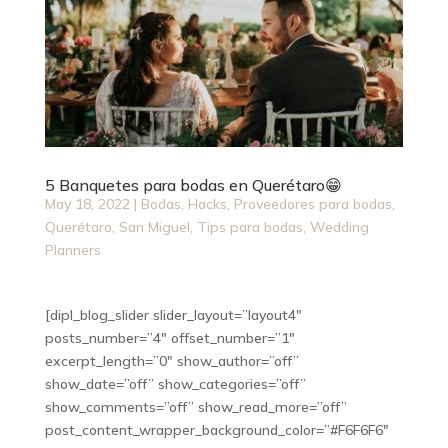
5 Banquetes para bodas en Querétaro😁
May 18, 2022
|
Bodas
,
Hacks
,
Proveedores para bodas
,
Querétaro
,
San Miguel
,
Tips para bodas
,
Wedding
Planners
[dipl_blog_slider slider_layout=”layout4″
posts_number=”4″ offset_number=”1″
excerpt_length=”0″ show_author=”off”
show_date=”off” show_categories=”off”
show_comments=”off” show_read_more=”off”
post_content_wrapper_background_color=”#F6F6F6″