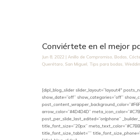
Conviértete en el mejor 
Jun 8, 2022
|
Anillo de Compromiso
,
Bodas
,
Cóct
Querétaro
,
San Miguel
,
Tips para bodas
,
Weddin
[dipl_blog_slider slider_layout=”layout4″ post
show_date=”off” show_categories=”off” show_
post_content_wrapper_background_color=”#F6F6
arrow_color=”#4D4D4D” meta_icon_color=”#C7BB
post_per_slide_last_edited=”on|phone” _builder
title_font_size=”20px” meta_text_color=”#C7B
title_font_size_tablet=”” title_font_size_phone=