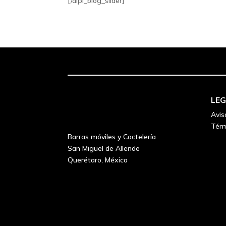
[/dipl_blog_slider]
LE
Avis
Térm
Barras móviles y Coctelería
San Miguel de Allende
Querétaro, México