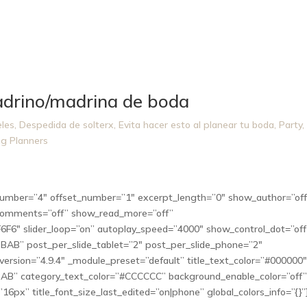
padrino/madrina de boda
eles
,
Despedida de solterx
,
Evita hacer esto al planear tu boda
,
Party
,
g Planners
s_number=”4″ offset_number=”1″ excerpt_length=”0″ show_author=”of
comments=”off” show_read_more=”off”
F6″ slider_loop=”on” autoplay_speed=”4000″ show_control_dot=”off
AB” post_per_slide_tablet=”2″ post_per_slide_phone=”2″
_version=”4.9.4″ _module_preset=”default” title_text_color=”#000000
BAB” category_text_color=”#CCCCCC” background_enable_color=”off
”16px” title_font_size_last_edited=”on|phone” global_colors_info=”{}”