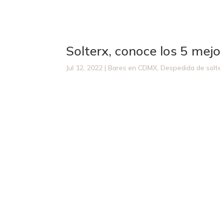
Solterx, conoce los 5 mej
Jul 12, 2022
|
Bares en CDMX
,
Despedida de solt