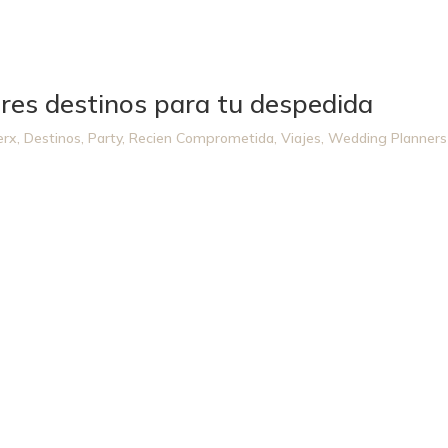
ores destinos para tu despedida
erx
,
Destinos
,
Party
,
Recien Comprometida
,
Viajes
,
Wedding Planners