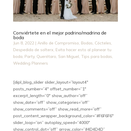
Conviértete en el mejor padrino/madrina de
boda
Jun 8, 2022
|
Anillo de Compromiso
,
Bodas
,
Cócteles
,
Despedida de solterx
,
Evita hacer esto al planear tu
boda
,
Party
,
Querétaro
,
San Miguel
,
Tips para bodas
,
Wedding Planners
[dipl_blog_slider slider_layout=”layout4″
posts_number=”4″ offset_number=”1″
excerpt_length=”0″ show_author=”off”
show_date=”off” show_categories=”off”
show_comments=”off” show_read_more=”off”
post_content_wrapper_background_color=”#F6F6F6″
slider_loop=”on” autoplay_speed=”4000″
show_control_dot=”off” arrow_color=”#4D4D4D”