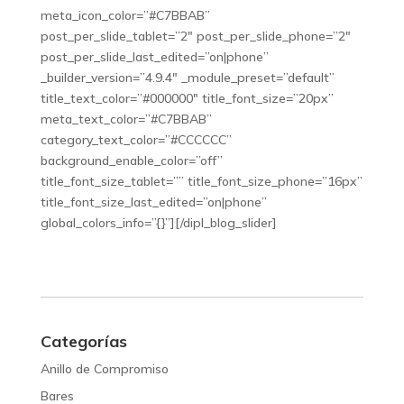
meta_icon_color=”#C7BBAB”
post_per_slide_tablet=”2″ post_per_slide_phone=”2″
post_per_slide_last_edited=”on|phone”
_builder_version=”4.9.4″ _module_preset=”default”
title_text_color=”#000000″ title_font_size=”20px”
meta_text_color=”#C7BBAB”
category_text_color=”#CCCCCC”
background_enable_color=”off”
title_font_size_tablet=”” title_font_size_phone=”16px”
title_font_size_last_edited=”on|phone”
global_colors_info=”{}”][/dipl_blog_slider]
Categorías
Anillo de Compromiso
Bares