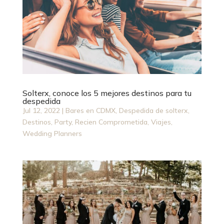
Solterx, conoce los 5 mejores destinos para tu
despedida
Jul 12, 2022
|
Bares en CDMX
,
Despedida de solterx
,
Destinos
,
Party
,
Recien Comprometida
,
Viajes
,
Wedding Planners