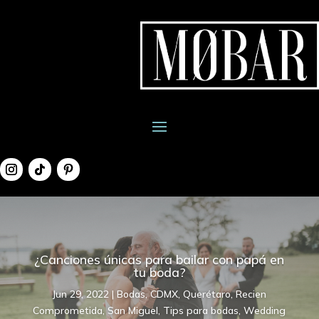
¿Canciones únicas para bailar con papá en
tu boda?
Jun 29, 2022
|
Bodas
,
CDMX
,
Querétaro
,
Recien
Comprometida
,
San Miguel
,
Tips para bodas
,
Wedding