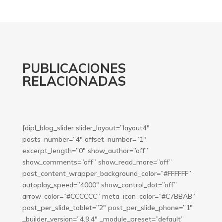
PUBLICACIONES
RELACIONADAS
[dipl_blog_slider slider_layout=”layout4″
posts_number=”4″ offset_number=”1″
excerpt_length=”0″ show_author=”off”
show_comments=”off” show_read_more=”off”
post_content_wrapper_background_color=”#FFFFFF”
autoplay_speed=”4000″ show_control_dot=”off”
arrow_color=”#CCCCCC” meta_icon_color=”#C7BBAB”
post_per_slide_tablet=”2″ post_per_slide_phone=”1″
_builder_version=”4.9.4″ _module_preset=”default”