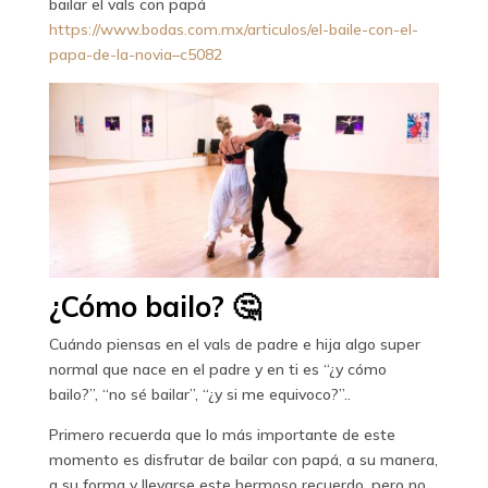
bailar el vals con papá
https://www.bodas.com.mx/articulos/el-baile-con-el-
papa-de-la-novia–c5082
¿Cómo bailo? 🤔
Cuándo piensas en el vals de padre e hija algo super
normal que nace en el padre y en ti es “¿y cómo
bailo?”, “no sé bailar”, “¿y si me equivoco?”..
Primero recuerda que lo más importante de este
momento es disfrutar de bailar con papá, a su manera,
a su forma y llevarse este hermoso recuerdo, pero no