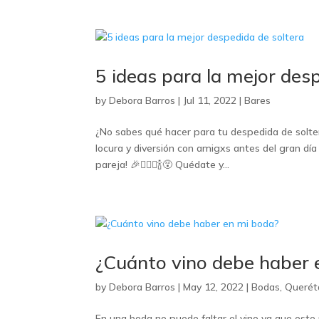
5 ideas para la mejor des
by
Debora Barros
|
Jul 11, 2022
|
Bares
¿No sabes qué hacer para tu despedida de solter
locura y diversión con amigxs antes del gran d
pareja! 🎉👯🏼‍♂️🍾😵‍ Quédate y...
¿Cuánto vino debe haber 
by
Debora Barros
|
May 12, 2022
|
Bodas
,
Querét
En una boda no puede faltar el vino ya que este 