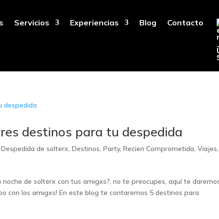
s
Servicios
Experiencias
Blog
Contacto
ores destinos para tu despedida
,
Despedida de solterx
,
Destinos
,
Party
,
Recien Comprometida
,
Viajes
,
ma noche de solterx con tus amigxs?, no te preocupes, aquí te daremo
mpo con los amigxs! En este blog te contaremos 5 destinos para