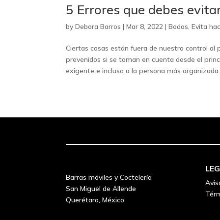
5 Errores que debes evita
by
Debora Barros
|
Mar 8, 2022
|
Bodas
,
Evita ha
Ciertas cosas están fuera de nuestro control a
prevenidos si se toman en cuenta desde el prin
exigente e incluso a la persona más organizada..
LE
Barras móviles y Coctelería
Avis
San Miguel de Allende
Térm
Querétaro, México