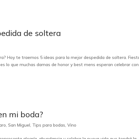
pedida de soltera
a? Hoy te traemos 5 ideas para la mejor despedida de soltera. Fiest
ía es lo que muchas damas de honor y best mens esperan celebrar con
en mi boda?
aro
,
San Miguel
,
Tips para bodas
,
Vino
representa alegría, abundancia y celebra la nueva vida que tendrá la