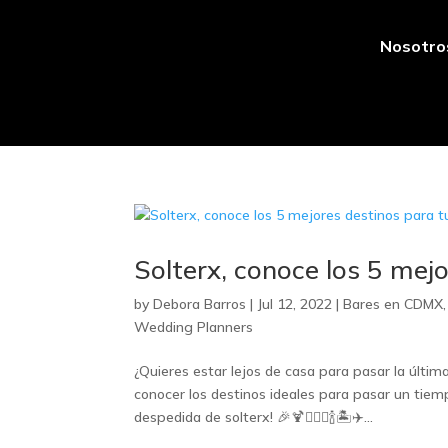
Nosotro
Solterx, conoce los 5 mej
by
Debora Barros
|
Jul 12, 2022
|
Bares en CDMX
Wedding Planners
¿Quieres estar lejos de casa para pasar la últi
conocer los destinos ideales para pasar un tie
despedida de solterx! 🎉🍹👰🏻‍♀️🍾🏝️✈️...