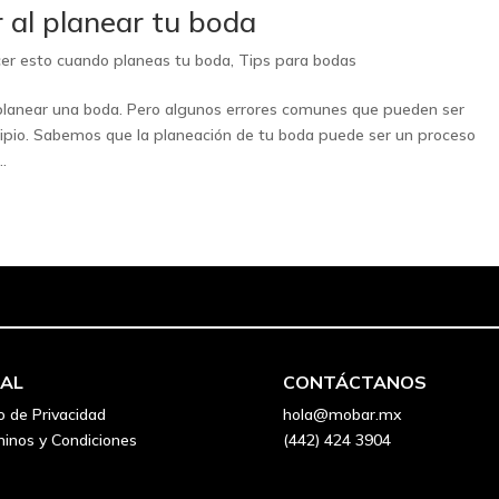
r al planear tu boda
cer esto cuando planeas tu boda
,
Tips para bodas
l planear una boda. Pero algunos errores comunes que pueden ser
cipio. Sabemos que la planeación de tu boda puede ser un proceso
.
GAL
CONTÁCTANOS
o de Privacidad
hola@mobar.mx
inos y Condiciones
(442) 424 3904