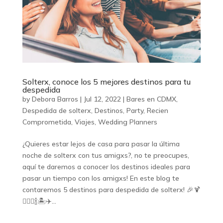
Solterx, conoce los 5 mejores destinos para tu
despedida
by
Debora Barros
|
Jul 12, 2022
|
Bares en CDMX
,
Despedida de solterx
,
Destinos
,
Party
,
Recien
Comprometida
,
Viajes
,
Wedding Planners
¿Quieres estar lejos de casa para pasar la última
noche de solterx con tus amigxs?, no te preocupes,
aquí te daremos a conocer los destinos ideales para
pasar un tiempo con los amigxs! En este blog te
contaremos 5 destinos para despedida de solterx! 🎉🍹
👰🏻‍♀️🍾🏝️✈️...