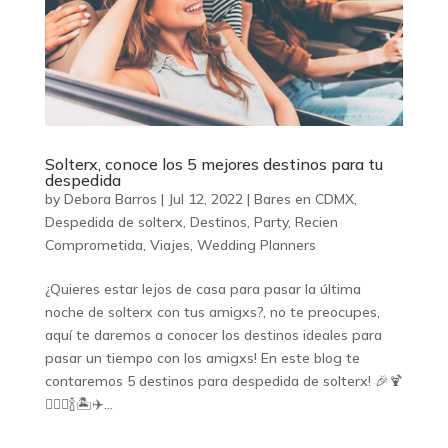
Solterx, conoce los 5 mejores destinos para tu
despedida
by
Debora Barros
|
Jul 12, 2022
|
Bares en CDMX
,
Despedida de solterx
,
Destinos
,
Party
,
Recien
Comprometida
,
Viajes
,
Wedding Planners
¿Quieres estar lejos de casa para pasar la última
noche de solterx con tus amigxs?, no te preocupes,
aquí te daremos a conocer los destinos ideales para
pasar un tiempo con los amigxs! En este blog te
contaremos 5 destinos para despedida de solterx! 🎉🍹
👰🏻‍♀️🍾🏝️✈️...