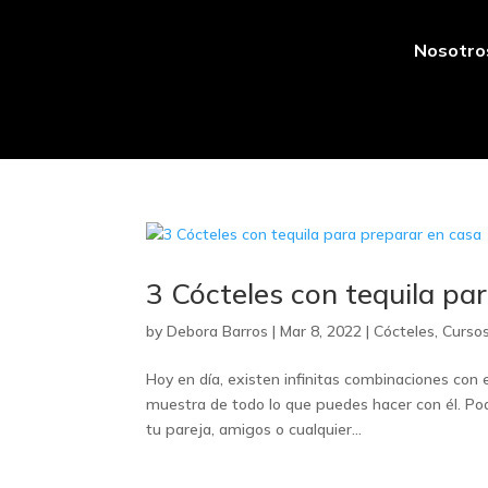
Nosotro
3 Cócteles con tequila pa
by
Debora Barros
|
Mar 8, 2022
|
Cócteles
,
Curso
Hoy en día, existen infinitas combinaciones con 
muestra de todo lo que puedes hacer con él. Pod
tu pareja, amigos o cualquier...