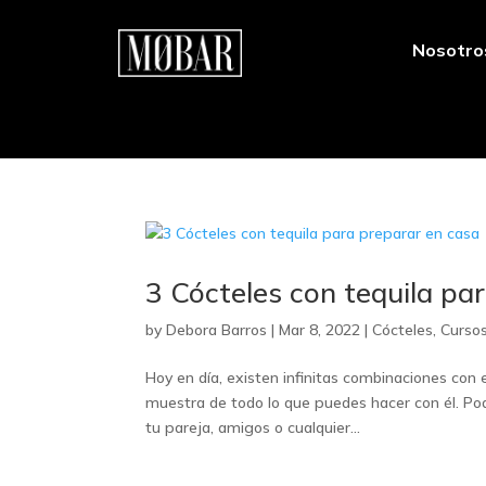
Nosotro
3 Cócteles con tequila pa
by
Debora Barros
|
Mar 8, 2022
|
Cócteles
,
Curso
Hoy en día, existen infinitas combinaciones con 
muestra de todo lo que puedes hacer con él. Pod
tu pareja, amigos o cualquier...