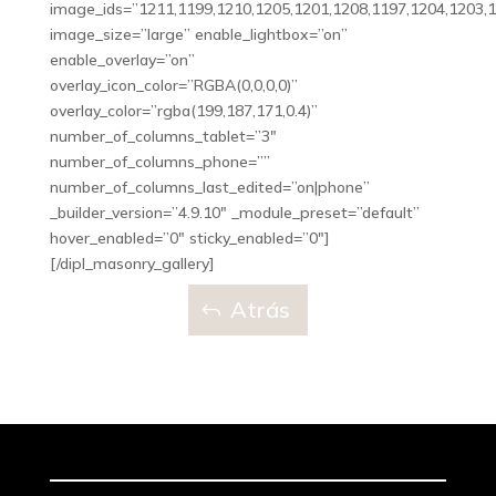
image_ids=”1211,1199,1210,1205,1201,1208,1197,1204,1203,1
image_size=”large” enable_lightbox=”on”
enable_overlay=”on”
overlay_icon_color=”RGBA(0,0,0,0)”
overlay_color=”rgba(199,187,171,0.4)”
number_of_columns_tablet=”3″
number_of_columns_phone=””
number_of_columns_last_edited=”on|phone”
_builder_version=”4.9.10″ _module_preset=”default”
hover_enabled=”0″ sticky_enabled=”0″]
[/dipl_masonry_gallery]
Atrás