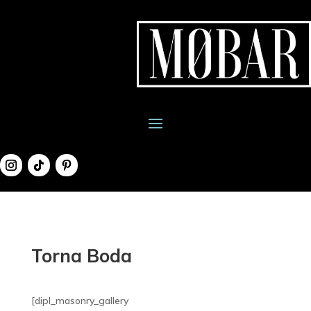
Torna Boda
[dipl_masonry_gallery