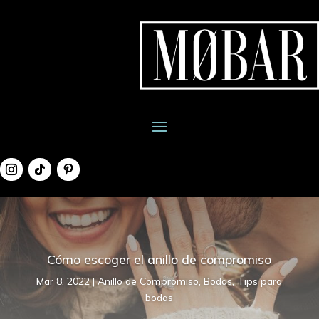
Cómo escoger el anillo de compromiso
Mar 8, 2022
|
Anillo de Compromiso
,
Bodas
,
Tips para
bodas