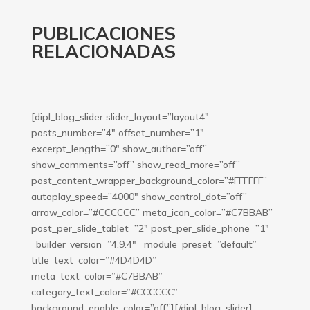
PUBLICACIONES
RELACIONADAS
[dipl_blog_slider slider_layout=”layout4″
posts_number=”4″ offset_number=”1″
excerpt_length=”0″ show_author=”off”
show_comments=”off” show_read_more=”off”
post_content_wrapper_background_color=”#FFFFFF”
autoplay_speed=”4000″ show_control_dot=”off”
arrow_color=”#CCCCCC” meta_icon_color=”#C7BBAB”
post_per_slide_tablet=”2″ post_per_slide_phone=”1″
_builder_version=”4.9.4″ _module_preset=”default”
title_text_color=”#4D4D4D”
meta_text_color=”#C7BBAB”
category_text_color=”#CCCCCC”
background_enable_color=”off”][/dipl_blog_slider]