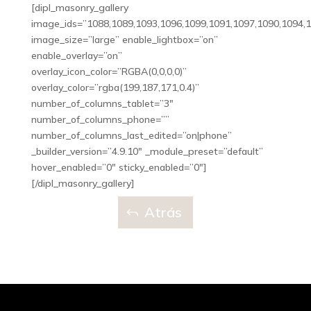
[dipl_masonry_gallery
image_ids=”1088,1089,1093,1096,1099,1091,1097,1090,1094,
image_size=”large” enable_lightbox=”on”
enable_overlay=”on”
overlay_icon_color=”RGBA(0,0,0,0)”
overlay_color=”rgba(199,187,171,0.4)”
number_of_columns_tablet=”3″
number_of_columns_phone=””
number_of_columns_last_edited=”on|phone”
_builder_version=”4.9.10″ _module_preset=”default”
hover_enabled=”0″ sticky_enabled=”0″]
[/dipl_masonry_gallery]
Atrás